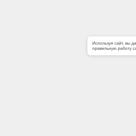
Используя сайт, вы д
правильную работу са
Полезная информация
Контакт
Контакты
Телефон
(347) 266
Заказать доступ
E-mail:
cntdpravo
Адрес: