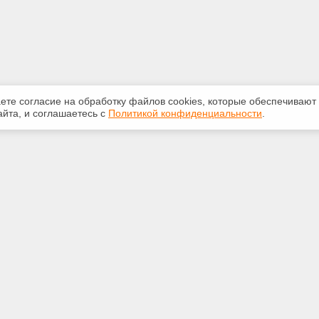
аете согласие на обработку файлов сооkiеs, которые обеспечивают
йта, и соглашаетесь с
Политикой конфиденциальности
.
ная информация
Сервисы
:
Специализированные онлайн-
издания
-07-10
Регулярная новостная рассылка
@mail.ru
Служба поддержки пользователей
«Кодекс» и «Техэксперт»