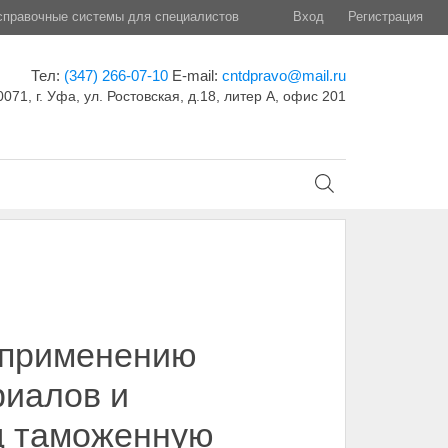
правочные системы для специалистов
Вход
Регистрация
Тел:
(347) 266-07-10
E-mail:
cntdpravo@mail.ru
071, г. Уфа, ул. Ростовская, д.18, литер А, офис 201
о применению
риалов и
д таможенную