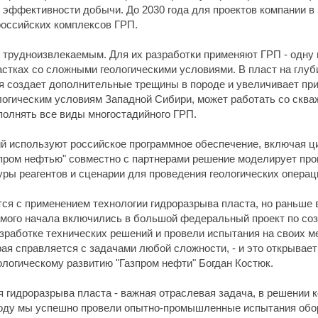
эффективности добычи. До 2030 года для проектов компании в
российских комплексов ГРП.
к трудноизвлекаемым. Для их разработки применяют ГРП - одну
стках со сложными геологическими условиями. В пласт на глуб
я создает дополнительные трещины в породе и увеличивает при
логическим условиям Западной Сибири, может работать со сква
полнять все виды многостадийного ГРП.
ий используют российское программное обеспечение, включая 
азпром нефтью" совместно с партнерами решение моделирует п
ры реагентов и сценарии для проведения геологических операц
тся с применением технологии гидроразрыва пласта, но раньше 
мого начала включились в большой федеральный проект по соз
азработке технических решений и провели испытания на своих м
рая справляется с задачами любой сложности, - и это открывает
ологическому развитию "Газпром нефти" Богдан Костюк.
я гидроразрыва пласта - важная отраслевая задача, в решении 
 году мы успешно провели опытно-промышленные испытания об