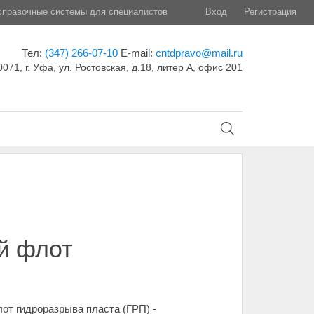
правочные системы для специалистов
Вход
Регистрация
Тел:
(347) 266-07-10
E-mail:
cntdpravo@mail.ru
071, г. Уфа, ул. Ростовская, д.18, литер А, офис 201
й флот
т гидроразрыва пласта (ГРП) -