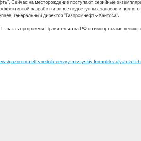
ть". Сейчас на месторождение поступают серийные экземпля
 эффективной разработки ранее недоступных запасов и полного
упаев, генеральный директор "Газпромнефть-Хантоса".
П - часть программы Правительства РФ по импортозамещению, в
ews/gazprom-neft-vnedrila-pervyy-rossiyskiy-kompleks-dlya-uveliche