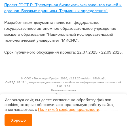
Проект ГОСТ Р "Трехмерная биопечать эквивалентов тканей и
органов. Базовые принципы. Термины и определения".
Разработчиком документа является: федеральное
государственное автономное образовательное учреждение
высшего образования "Национальный исследовательский
технологический университет "МИСИС".
Срок публичного обсуждения проекта: 22.07.2025 - 22.09.2025.
©
ООО «Техэксперт-Проф»
, 2026, v2.12.20 revision: 67b0ca1b
ОКВЭД: 63.11.1, Коды видов деятельности в области информационных технологий:
1.01, 3.01
Ценовая политика
Технологии
Используя сайт, вы даете согласие на обработку файлов
Исключительные авторские и смежные права принадлежат АО «Кодекс».
сооkiеs, которые обеспечивают правильную работу сайта,
Положение по обработке и защите персональных данных
и соглашаетесь с
Политикой конфиденциальности
.
Справка о регистрации продуктов АО «Кодекс» в Реестре российского программного
обеспечения
Хорошо