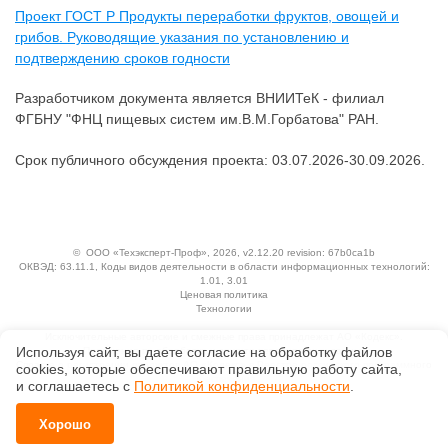
Проект ГОСТ Р Продукты переработки фруктов, овощей и
грибов. Руководящие указания по установлению и
подтверждению сроков годности
Разработчиком документа является ВНИИТеК - филиал
ФГБНУ "ФНЦ пищевых систем им.В.М.Горбатова" РАН.
Срок публичного обсуждения проекта: 03.07.2026-30.09.2026.
©
ООО «Техэксперт-Проф»
, 2026, v2.12.20 revision: 67b0ca1b
ОКВЭД: 63.11.1, Коды видов деятельности в области информационных технологий:
1.01, 3.01
Ценовая политика
Технологии
Исключительные авторские и смежные права принадлежат АО «Кодекс».
Используя сайт, вы даете согласие на обработку файлов
Положение по обработке и защите персональных данных
Справка о регистрации продуктов АО «Кодекс» в Реестре российского программного
сооkiеs, которые обеспечивают правильную работу сайта,
обеспечения
и соглашаетесь с
Политикой конфиденциальности
.
Хорошо