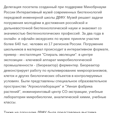
Делегация посетила созданный при поддержке Минобрнауки
России Интерактивный музей современных биотехнологий
передовой инженерной школы ДВФУ. Музей решает задачи
погружения молодёжи в достижения российской и
дальневосточной биотехнологической науки и знакомит со
значимостью биотехнологических профессий. За два года в
онлайн- и офлайн-экскурсиях по музею приняли участие
более 640 тыс. человек из 17 регионов России. Погружение
школьников в материал происходит в интерактивном формате,
пример - инсталляция "Спираль эволюции": в центре
экспозиции - ключевой аппарат микробиологической
промышленности - (биореактор) ферментер. Биореактор
демонстрирует работу по культивированию микроорганизмов,
клеток и других биологических объектов в контролируемых
условиях. Были представлены специальное образовательное
пространство "Агроколлаборация" и "Умная фабрика
растений", инжиниринговый центр СО-экстракции, учебные
лаборатории микробиологии, аналитической химии, учебные
классы.
Также на площадке ДВФУ была представлена выставка