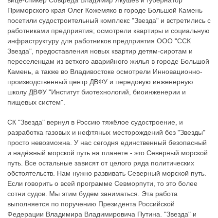
вице-спикер Совфеда Владимир Якушев и губернатор
Приморского края Олег Кожемяко в городе Большой Камень
посетили судостроительный комплекс "Звезда" и встретились с
работниками предприятия; осмотрели квартиры и социальную
инфраструктуру для работников предприятия ООО "ССК
Звезда", предоставления новых квартир детям-сиротам и
переселенцам из ветхого аварийного жилья в городе Большой
Камень, а также во Владивостоке осмотрели Инновационно-
производственный центр ДВФУ и передовую инженерную
школу ДВФУ "Институт биотехнологий, биоинженерии и
пищевых систем".
СК "Звезда" вернул в Россию тяжёлое судостроение, и
разработка газовых и нефтяных месторождений без "Звезды"
просто невозможна. У нас сегодня единственный безопасный
и надёжный морской путь на планете - это Северный морской
путь. Все остальные зависят от целого ряда политических
обстоятельств. Нам нужно развивать Северный морской путь.
Если говорить о всей программе Севморпути, то это более
сотни судов. Мы этим будем заниматься. Эта работа
выполняется по поручению Президента Российской
Федерации Владимира Владимировича Путина. "Звезда" и