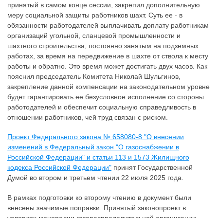
принятый в самом конце сессии, закрепил дополнительную
меру социальной защиты работников шахт. Суть ее - в
обязанности работодателей выплачивать доплату работникам
организаций угольной, сланцевой промышленности и
шахтного строительства, постоянно занятым на подземных
работах, за время на передвижение в шахте от ствола к месту
работы и обратно. Это время может достигать двух часов. Как
пояснил председатель Комитета Николай Шульгинов,
закрепление данной компенсации на законодательном уровне
будет гарантировать ее безусловное исполнение со стороны
работодателей и обеспечит социальную справедливость в
отношении работников, чей труд связан с риском.
Проект Федерального закона № 658080-8 "О внесении
изменений в Федеральный закон "О газоснабжении в
Российской Федерации" и статьи 113 и 1573 Жилищного
кодекса Российской Федерации"
принят Государственной
Думой во втором и третьем чтении 22 июля 2025 года.
В рамках подготовки ко второму чтению в документ были
внесены значимые поправки. Принятый законопроект в
условиях монополии газораспределительной организации