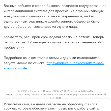
Важные события в сфере бизнеса: создаётся государственная
информационная система для пресечения ограничивающих
конкуренцию соглашений, а также разрешается, чтобы
единственным участником хозяйственного общества было
другое общество, состоящее из одного лица.
Кроме того, расширен срок подачи заявки на патент - теперь
он составляет 12 месяцев в случае раскрытия сведений об
изобретении.
Подробнее ознакомиться с этими и другими изменениями
августа можно по ссылке:
https://kodeks.ru/news/read/cto-nas-
zdet-v-avguste
.
©
ООО «Техэксперт-Проф»
, 2026, v2.12.20 revision: 67b0ca1b
ОКВЭД: 63.11.1, Коды видов деятельности в области информационных технологий:
1.01, 3.01
Ценовая политика
Используя сайт, вы даете согласие на обработку файлов
Технологии
сооkiеs, которые обеспечивают правильную работу сайта,