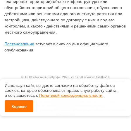
планировке территории) объект инфраструктуры или
обустройства территорий общего пользования, обусловлено
действиями или решениями единого института развития или
застройщика, действующего по договору с ним и под его
контролем, а какого - действиями и решениями самих органов
местного самоуправления.
Постановление
вступает в силу со дня официального
опубликования.
©
ООО «Техэксперт-Проф»
, 2026, v2.12.20 revision: 67b0ca1b
ОКВЭД: 63.11.1, Коды видов деятельности в области информационных технологий:
Используя сайт, вы даете согласие на обработку файлов
1.01, 3.01
Ценовая политика
сооkiеs, которые обеспечивают правильную работу сайта,
Технологии
и соглашаетесь с
Политикой конфиденциальности
.
Исключительные авторские и смежные права принадлежат АО «Кодекс».
Положение по обработке и защите персональных данных
Хорошо
Справка о регистрации продуктов АО «Кодекс» в Реестре российского программного
обеспечения