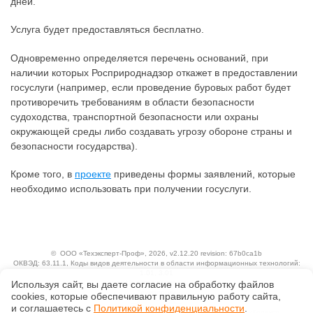
дней.
Услуга будет предоставляться бесплатно.
Одновременно определяется перечень оснований, при
наличии которых Росприроднадзор откажет в предоставлении
госуслуги (например, если проведение буровых работ будет
противоречить требованиям в области безопасности
судоходства, транспортной безопасности или охраны
окружающей среды либо создавать угрозу обороне страны и
безопасности государства).
Кроме того, в
проекте
приведены формы заявлений, которые
необходимо использовать при получении госуслуги.
©
ООО «Техэксперт-Проф»
, 2026, v2.12.20 revision: 67b0ca1b
ОКВЭД: 63.11.1, Коды видов деятельности в области информационных технологий:
1.01, 3.01
Ценовая политика
Используя сайт, вы даете согласие на обработку файлов
Технологии
сооkiеs, которые обеспечивают правильную работу сайта,
и соглашаетесь с
Политикой конфиденциальности
.
Исключительные авторские и смежные права принадлежат АО «Кодекс».