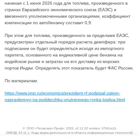
начиная с 1 июня 2026 года для топлива, произведенного в
странах Евразийского экономического союза (ЕАЭС) и
ввезенного уполномоченными организациями, коэффициент
компенсации по автобензину составит 0,9.
При этом для топлива, произведенного за пределами ЕАЭС,
предусмотрен отдельный порядок расчета демпфера: при
подписании он будет определяться исходя из импортного
паритета, основанного на индикативной цене бензина на
индийском рынке и затратах на его доставку из морских
портов Индии. Определять этот показатель будет ФАС России.
По материалам:
https://www.pnp.ru/economics/prezident-rf-podpisal-zakon-
napravlennyy-na-podderzhku-vnutrennego-rynka-topliva.html
©
ООО «Техэксперт-Проф»
, 2026, v2.12.20 revision: 67b0ca1b
ОКВЭД: 63.11.1, Коды видов деятельности в области информационных технологий:
1.01, 3.01