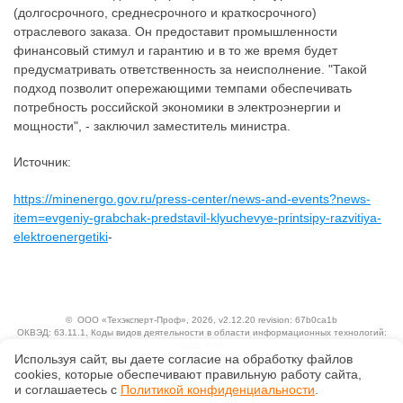
(долгосрочного, среднесрочного и краткосрочного)
отраслевого заказа. Он предоставит промышленности
финансовый стимул и гарантию и в то же время будет
предусматривать ответственность за неисполнение. "Такой
подход позволит опережающими темпами обеспечивать
потребность российской экономики в электроэнергии и
мощности", - заключил заместитель министра.
Источник:
https://minenergo.gov.ru/press-center/news-and-events?news-
item=evgeniy-grabchak-predstavil-klyuchevye-printsipy-razvitiya-
elektroenergetiki
-
©
ООО «Техэксперт-Проф»
, 2026, v2.12.20 revision: 67b0ca1b
ОКВЭД: 63.11.1, Коды видов деятельности в области информационных технологий:
1.01, 3.01
Используя сайт, вы даете согласие на обработку файлов
Ценовая политика
Технологии
сооkiеs, которые обеспечивают правильную работу сайта,
и соглашаетесь с
Политикой конфиденциальности
.
Исключительные авторские и смежные права принадлежат АО «Кодекс».