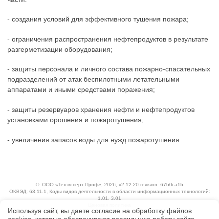
- создания условий для эффективного тушения пожара;
- ограничения распространения нефтепродуктов в результате
разгерметизации оборудования;
- защиты персонала и личного состава пожарно-спасательных
подразделений от атак беспилотными летательными
аппаратами и иными средствами поражения;
- защиты резервуаров хранения нефти и нефтепродуктов
установками орошения и пожаротушения;
- увеличения запасов воды для нужд пожаротушения.
©
ООО «Техэксперт-Проф»
, 2026, v2.12.20 revision: 67b0ca1b
ОКВЭД: 63.11.1, Коды видов деятельности в области информационных технологий:
1.01, 3.01
Ценовая политика
Используя сайт, вы даете согласие на обработку файлов
Технологии
сооkiеs, которые обеспечивают правильную работу сайта,