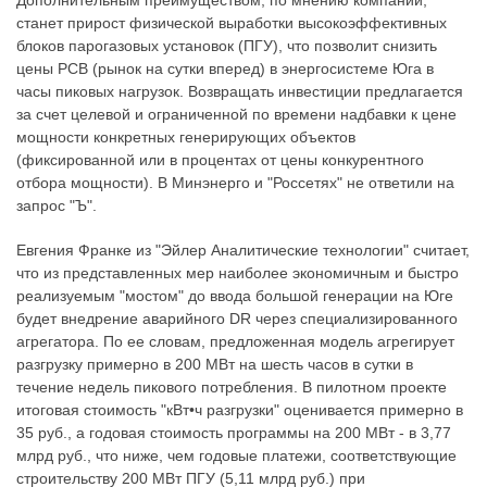
станет прирост физической выработки высокоэффективных
блоков парогазовых установок (ПГУ), что позволит снизить
цены РСВ (рынок на сутки вперед) в энергосистеме Юга в
часы пиковых нагрузок. Возвращать инвестиции предлагается
за счет целевой и ограниченной по времени надбавки к цене
мощности конкретных генерирующих объектов
(фиксированной или в процентах от цены конкурентного
отбора мощности). В Минэнерго и "Россетях" не ответили на
запрос "Ъ".
Евгения Франке из "Эйлер Аналитические технологии" считает,
что из представленных мер наиболее экономичным и быстро
реализуемым "мостом" до ввода большой генерации на Юге
будет внедрение аварийного DR через специализированного
агрегатора. По ее словам, предложенная модель агрегирует
разгрузку примерно в 200 МВт на шесть часов в сутки в
течение недель пикового потребления. В пилотном проекте
итоговая стоимость "кВт•ч разгрузки" оценивается примерно в
35 руб., а годовая стоимость программы на 200 МВт - в 3,77
млрд руб., что ниже, чем годовые платежи, соответствующие
строительству 200 МВт ПГУ (5,11 млрд руб.) при