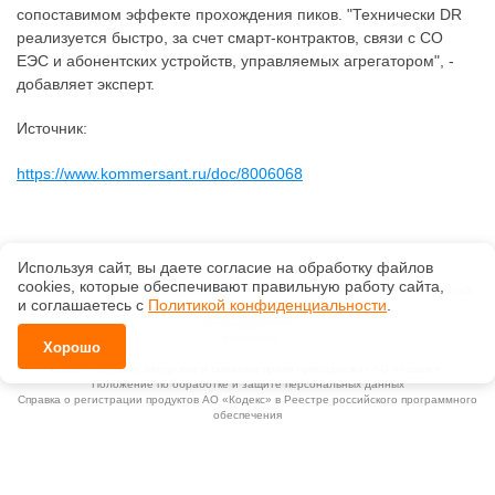
сопоставимом эффекте прохождения пиков. "Технически DR
реализуется быстро, за счет смарт-контрактов, связи с СО
ЕЭС и абонентских устройств, управляемых агрегатором", -
добавляет эксперт.
Источник:
https://www.kommersant.ru/doc/8006068
Используя сайт, вы даете согласие на обработку файлов
©
ООО «Техэксперт-Проф»
, 2026, v2.12.20 revision: 67b0ca1b
сооkiеs, которые обеспечивают правильную работу сайта,
ОКВЭД: 63.11.1, Коды видов деятельности в области информационных технологий:
и соглашаетесь с
Политикой конфиденциальности
.
1.01, 3.01
Ценовая политика
Технологии
Хорошо
Исключительные авторские и смежные права принадлежат АО «Кодекс».
Положение по обработке и защите персональных данных
Справка о регистрации продуктов АО «Кодекс» в Реестре российского программного
обеспечения