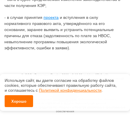
части получения КЭР;
- в случае принятия
проекта
и вступления в силу
нормативного правового акта, утверждённого на его
основании, заранее выявить и устранить потенциальные
причины для отказа (задолженность по плате за НВОС,
невыполнение программы повышения экологической
эффективности, ошибки в заявке).
©
ООО «Техэксперт-Проф»
, 2026, v2.12.20 revision: 67b0ca1b
ОКВЭД: 63.11.1, Коды видов деятельности в области информационных технологий:
Используя сайт, вы даете согласие на обработку файлов
1.01, 3.01
сооkiеs, которые обеспечивают правильную работу сайта,
Ценовая политика
и соглашаетесь с
Политикой конфиденциальности
.
Технологии
Исключительные авторские и смежные права принадлежат АО «Кодекс».
Хорошо
Положение по обработке и защите персональных данных
Справка о регистрации продуктов АО «Кодекс» в Реестре российского программного
обеспечения