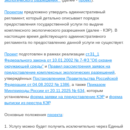
экологического разрешения""
(далее -
проект
).
Проектом
предложено утвердить административный
регламент, который детально описывает порядок
предоставления государственной услуги по выдаче
комплексного экологического разрешения (далее - КЭР). В
настоящее время действующего административного
регламента по предоставлению данной услуги не существует.
Проект
подготовлен в рамках реализации
ст.31_1
Федерального закона от 10.01.2002 № 7-ФЗ "Об охране
окружающей среды"
и
Правил рассмотрения заявок на
предоставление комплексных экологических разрешений
,
утверждённых
Постановлением Правительства Российской
Федерации от 04.08.2022 № 1386
, а также
Приказом
Минприроды России от 20.11.2025 № 634
, которым
установлены
форма заявки на предоставление КЭР
и
форма
выписки из реестра КЭР
.
Основные положения
проекта
:
1. Услугу можно будет получить исключительно через Единый