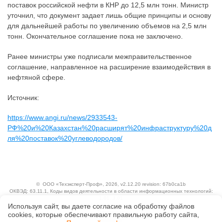
поставок российской нефти в КНР до 12,5 млн тонн. Министр
уточнил, что документ задает лишь общие принципы и основу
для дальнейшей работы по увеличению объемов на 2,5 млн
тонн. Окончательное соглашение пока не заключено.
Ранее министры уже подписали межправительственное
соглашение, направленное на расширение взаимодействия в
нефтяной сфере.
Источник:
https://www.angi.ru/news/2933543-
РФ%20и%20Казахстан%20расширят%20инфраструктуру%20д
ля%20поставок%20углеводородов/
©
ООО «Техэксперт-Проф»
, 2026, v2.12.20 revision: 67b0ca1b
ОКВЭД: 63.11.1, Коды видов деятельности в области информационных технологий:
1.01, 3.01
Ценовая политика
Используя сайт, вы даете согласие на обработку файлов
Технологии
сооkiеs, которые обеспечивают правильную работу сайта,