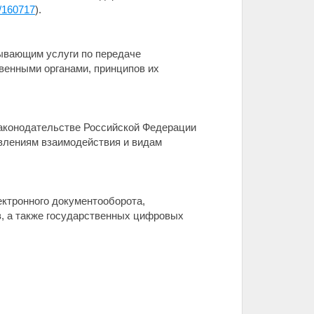
s/160717
).
зывающим услуги по передаче
венными органами, принципов их
законодательстве Российской Федерации
авлениям взаимодействия и видам
ектронного документооборота,
, а также государственных цифровых