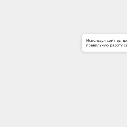
Используя сайт, вы д
правильную работу са
Полезная информация
Контакт
Контакты
Телефон
(347) 266
Заказать доступ
E-mail:
cntdpravo
Адрес: