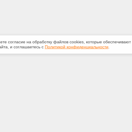
аете согласие на обработку файлов сооkiеs, которые обеспечивают
йта, и соглашаетесь с
Политикой конфиденциальности
.
ная информация
Сервисы
:
Специализированные онлайн-
издания
-07-10
Регулярная новостная рассылка
@mail.ru
Служба поддержки пользователей
«Кодекс» и «Техэксперт»