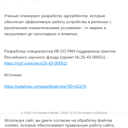
Ученые планируют разработку адсорбентов, которые
обеспечат эффективную работу устройства в регионах с
различными климатическими условиями - от жарких и
засушливых до прохладных и влажных.
Разработка специалистов ИК СО РАН поддержана грантом
Российского научного фонда (проект № 25-43-00051) -
https://rscf.ru/project/25-43-00051/
.
Источник:
https://catalysis.ru/news/detail.php?ID=41570
©
ООО «Техэксперт-Проф»
, 2026, v2.12.20 revision: 67b0ca1b
ОКВЭД: 63.11.1, Коды видов деятельности в области информационных технологий:
Используя сайт, вы даете согласие на обработку файлов
1.01, 3.01
сооkiеs, которые обеспечивают правильную работу сайта,
Ценовая политика