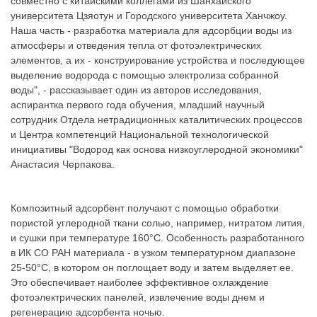
совместно с китайскими коллегами из Шанхайского
университета Цзяотун и Городского университета Ханчжоу.
Наша часть - разработка материала для адсорбции воды из
атмосферы и отведения тепла от фотоэлектрических
элементов, а их - конструирование устройства и последующее
выделение водорода с помощью электролиза собранной
воды", - рассказывает один из авторов исследования,
аспирантка первого года обучения, младший научный
сотрудник Отдела нетрадиционных каталитических процессов
и Центра компетенций Национальной технологической
инициативы "Водород как основа низкоуглеродной экономики"
Анастасия Черпакова.
Композитный адсорбент получают с помощью обработки
пористой углеродной ткани солью, например, нитратом лития,
и сушки при температуре 160°C. Особенность разработанного
в ИК СО РАН материала - в узком температурном диапазоне
25-50°C, в котором он поглощает воду и затем выделяет ее.
Это обеспечивает наиболее эффективное охлаждение
фотоэлектрических панелей, извлечение воды днем и
регенерацию адсорбента ночью.