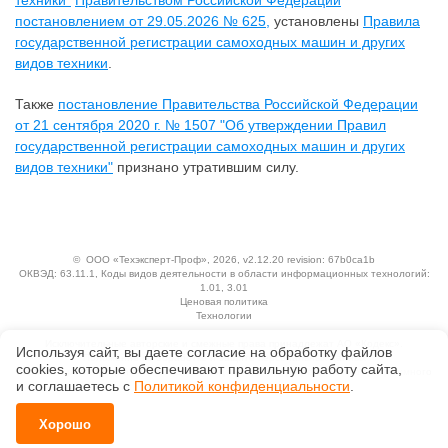
техники"
Правительством Российской Федерации
постановлением от 29.05.2026 № 625,
установлены
Правила
государственной регистрации самоходных машин и других
видов техники
.
Также
постановление Правительства Российской Федерации
от 21 сентября 2020 г. № 1507 "Об утверждении Правил
государственной регистрации самоходных машин и других
видов техники"
признано утратившим силу.
©
ООО «Техэксперт-Проф»
, 2026, v2.12.20 revision: 67b0ca1b
ОКВЭД: 63.11.1, Коды видов деятельности в области информационных технологий:
1.01, 3.01
Ценовая политика
Технологии
Исключительные авторские и смежные права принадлежат АО «Кодекс».
Используя сайт, вы даете согласие на обработку файлов
Положение по обработке и защите персональных данных
сооkiеs, которые обеспечивают правильную работу сайта,
Справка о регистрации продуктов АО «Кодекс» в Реестре российского программного
и соглашаетесь с
Политикой конфиденциальности
.
обеспечения
Хорошо