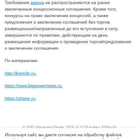
Требования
закона
не распространяются на ранее
заключенные концессионные соглашения. Кроме того,
конкурсы на право заключение концессий, а также
предложения о заключении соглашений без торгов,
размещенные/направленные до его вступления в силу,
завершаются по правилам, действующим на день
размещения информации о проведении торгов/предложения
о заключении соглашения.
По материалам:
http://kremlin.ru
,
https://www.bigpowernews.ru
,
https://zhane.ru
©
ООО «Техэксперт-Проф»
, 2026, v2.12.20 revision: 67b0ca1b
ОКВЭД: 63.11.1, Коды видов деятельности в области информационных технологий:
Используя сайт, вы даете согласие на обработку файлов
1.01, 3.01