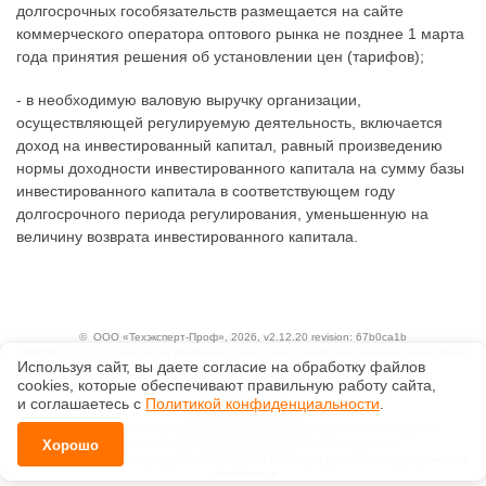
долгосрочных гособязательств размещается на сайте
коммерческого оператора оптового рынка не позднее 1 марта
года принятия решения об установлении цен (тарифов);
- в необходимую валовую выручку организации,
осуществляющей регулируемую деятельность, включается
доход на инвестированный капитал, равный произведению
нормы доходности инвестированного капитала на сумму базы
инвестированного капитала в соответствующем году
долгосрочного периода регулирования, уменьшенную на
величину возврата инвестированного капитала.
©
ООО «Техэксперт-Проф»
, 2026, v2.12.20 revision: 67b0ca1b
ОКВЭД: 63.11.1, Коды видов деятельности в области информационных технологий:
Используя сайт, вы даете согласие на обработку файлов
1.01, 3.01
Ценовая политика
сооkiеs, которые обеспечивают правильную работу сайта,
Технологии
и соглашаетесь с
Политикой конфиденциальности
.
Исключительные авторские и смежные права принадлежат АО «Кодекс».
Положение по обработке и защите персональных данных
Хорошо
Справка о регистрации продуктов АО «Кодекс» в Реестре российского программного
обеспечения