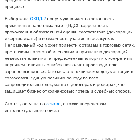
процессе.
Выбор кода
ОКПД-2
напрямую влияет на законность
применения налоговых льгот (НДС), корректность
прохождения обязательной оценки соответствия (декларации
и сертификаты) и возможность участия в госзакупках.
Неправильный код может привести к отказам в торговых сетях,
претензиям налоговой инспекции и признанию деклараций
недействительными, а предложенный алгоритм с конкретным
перечнем типичных ошибок позволяет производителю
заранее выявить слабые места в технической документации и
согласовать единую позицию по коду во всех
сопроводительных документах, договорах и реестрах, что
защищает бизнес от финансовых потерь и судебных споров.
Статья доступна по
ссылке
, а также посредством
интеллектуального поиска.
©
ООО «Техэксперт-Проф»
, 2026, v2.12.20 revision: 67b0ca1b