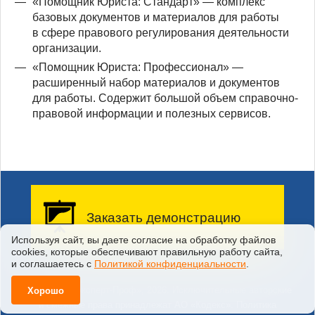
«Помощник Юриста: Стандарт» — комплекс
базовых документов и материалов для работы
в сфере правового регулирования деятельности
организации.
«Помощник Юриста: Профессионал» —
расширенный набор материалов и документов
для работы. Содержит большой объем справочно-
правовой информации и полезных сервисов.
Заказать демонстрацию
Используя сайт, вы даете согласие на обработку файлов
сооkiеs, которые обеспечивают правильную работу сайта,
Заказать бесплатную
и соглашаетесь с
Политикой конфиденциальности
.
демонстрацию возможностей
системы у вас на предприятии
©
ООО «Техэксперт-Проф»
,
2026
. Исключительные авторские
Хорошо
и смежные права принадлежат АО «Кодекс».
Политика