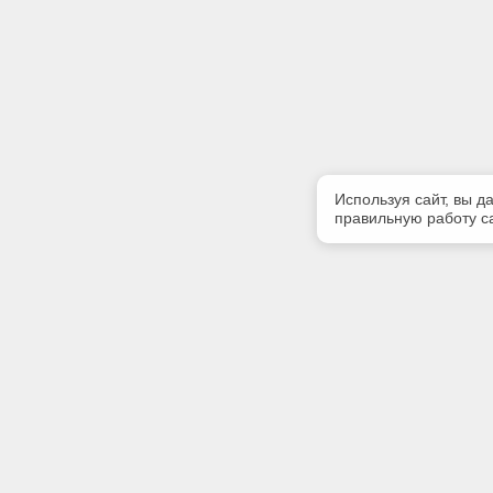
Используя сайт, вы д
правильную работу са
Полезная информация
Контакт
Контакты
Телефон
(347) 266
Заказать доступ
E-mail: