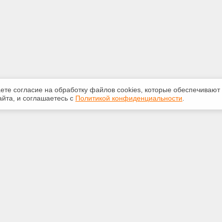
аете согласие на обработку файлов сооkiеs, которые обеспечивают
йта, и соглашаетесь с
Политикой конфиденциальности
.
ная информация
Сервисы
:
Специализированные онлайн-
издания
-07-10
Регулярная новостная рассылка