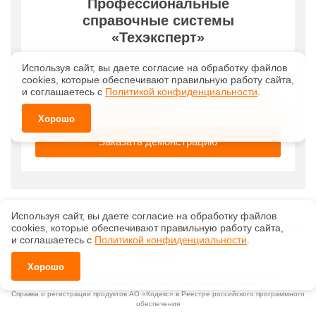
Используя сайт, вы даете согласие на обработку файлов
©
ООО «Техэксперт-Проф»
, 2026, v2.12.20 revision: 67b0ca1b
ОКВЭД: 63.11.1, Коды видов деятельности в области информационных технологий:
сооkiеs, которые обеспечивают правильную работу сайта,
1.01, 3.01
и соглашаетесь с
Политикой конфиденциальности
.
Ценовая политика
Технологии
Хорошо
Исключительные авторские и смежные права принадлежат АО «Кодекс».
Положение по обработке и защите персональных данных
Справка о регистрации продуктов АО «Кодекс» в Реестре российского программного
обеспечения